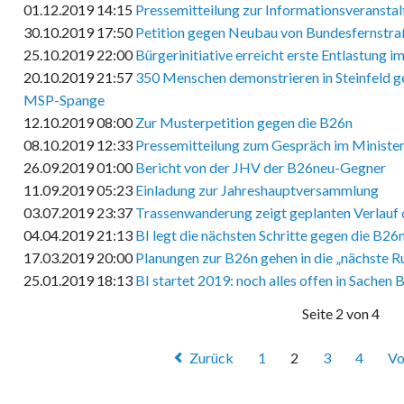
01.12.2019 14:15
Pressemitteilung zur Informationsveransta
30.10.2019 17:50
Petition gegen Neubau von Bundesfernstr
25.10.2019 22:00
Bürgerinitiative erreicht erste Entlastung 
20.10.2019 21:57
350 Menschen demonstrieren in Steinfeld 
MSP-Spange
12.10.2019 08:00
Zur Musterpetition gegen die B26n
08.10.2019 12:33
Pressemitteilung zum Gespräch im Ministe
26.09.2019 01:00
Bericht von der JHV der B26neu-Gegner
11.09.2019 05:23
Einladung zur Jahreshauptversammlung
03.07.2019 23:37
Trassenwanderung zeigt geplanten Verlauf
04.04.2019 21:13
BI legt die nächsten Schritte gegen die B26n
17.03.2019 20:00
Planungen zur B26n gehen in die „nächste R
25.01.2019 18:13
BI startet 2019: noch alles offen in Sachen 
Seite 2 von 4
Zurück
1
2
3
4
Vo