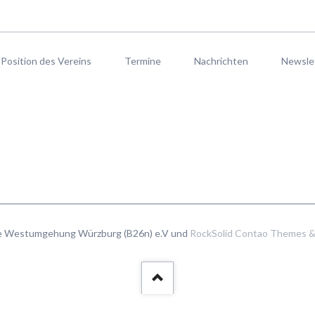
Position des Vereins
Termine
Nachrichten
Newsle
ie Westumgehung Würzburg (B26n) e.V und
RockSolid Contao Themes &