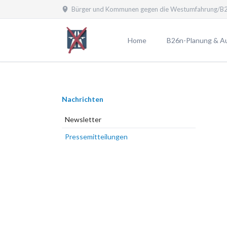
Bürger und Kommunen gegen die Westumfahrung/B2
EN
Home
B26n-Planung & A
Planfeststellungsv
Aktuelle Planung
Navigation
Nachrichten
Planungen laut B
überspringen
Planungsübersicht
Newsletter
Pro und Contra
Pressemitteilungen
Probleme durch die
25 Argumente gege