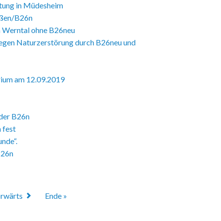
Datenschutz
ltung in Müdesheim
aßen/B26n
Haftungsausschluss
im Werntal ohne B26neu
Nutzungsbedingungen
gegen Naturzerstörung durch B26neu und
rium am 12.09.2019
 der B26n
 fest
unde“.
B26n
rwärts
Ende »