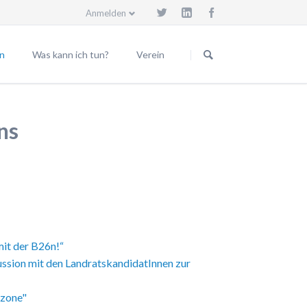
Anmelden
Navigation
überspringen
n
Was kann ich tun?
Verein
Beitrittserklärung
Vorstand
eilungen
Spendenkonto
Beiräte
ns
Trassenwanderweg
Mitgliedsgemeinden
Körperschaften
Satzung
Geschäftsordnung
Vereinsgründung
mit der B26n!“
Spende für den Verein
ussion mit den LandratskandidatInnen zur
Vereinsmitglied werden
Impressum
tzone"