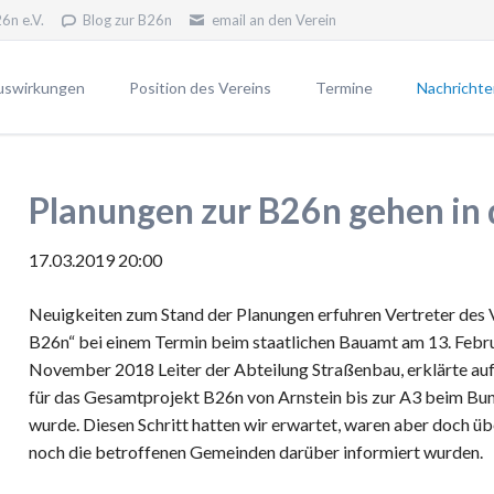
6n e.V.
Blog zur B26n
email an den Verein
uswirkungen
Position des Vereins
Termine
Nachrichte
erfahren
Unsere Position
Newsletter
Unsere Ziele
Pressemitt
Planungen zur B26n gehen in 
VWP2030
Widerstand - warum?
Blog gegen die B26n
17.03.2019 20:00
Neuigkeiten zum Stand der Planungen erfuhren Vertreter des
 B26n
B26n“ bei einem Termin beim staatlichen Bauamt am 13. Februa
n die B26n
November 2018 Leiter der Abteilung Straßenbau, erklärte au
für das Gesamtprojekt B26n von Arnstein bis zur A3 beim Bu
wurde. Diesen Schritt hatten wir erwartet, waren aber doch üb
noch die betroffenen Gemeinden darüber informiert wurden.