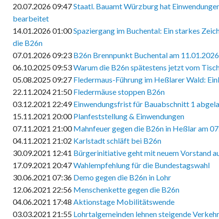
20.07.2026 09:47
Staatl. Bauamt Würzburg hat Einwendungen
bearbeitet
14.01.2026 01:00
Spaziergang im Buchental: Ein starkes Zei
die B26n
07.01.2026 09:23
B26n Brennpunkt Buchental am 11.01.2026
06.10.2025 09:53
Warum die B26n spätestens jetzt vom Tisch 
05.08.2025 09:27
Fledermaus-Führung im Heßlarer Wald: Einb
22.11.2024 21:50
Fledermäuse stoppen B26n
03.12.2021 22:49
Einwendungsfrist für Bauabschnitt 1 abgel
15.11.2021 20:00
Planfeststellung & Einwendungen
07.11.2021 21:00
Mahnfeuer gegen die B26n in Heßlar am 07
04.11.2021 21:02
Karlstadt schläft bei B26n
30.09.2021 12:41
Bürgerinitiative geht mit neuem Vorstand au
17.09.2021 20:47
Wahlempfehlung für die Bundestagswahl
30.06.2021 07:36
Demo gegen die B26n in Lohr
12.06.2021 22:56
Menschenkette gegen die B26n
04.06.2021 17:48
Aktionstage Mobilitätswende
03.03.2021 21:55
Lohrtalgemeinden lehnen steigende Verkeh