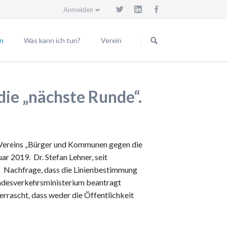
Anmelden
Navigation
überspringen
n
Was kann ich tun?
Verein
Beitrittserklärung
Vorstand
eilungen
Spendenkonto
Beiräte
die „nächste Runde“.
Trassenwanderweg
Mitgliedsgemeinden
Körperschaften
Satzung
 Vereins „Bürger und Kommunen gegen die
Geschäftsordnung
r 2019. Dr. Stefan Lehner, seit
Vereinsgründung
f Nachfrage, dass die Linienbestimmung
ndesverkehrsministerium beantragt
Spende für den Verein
errascht, dass weder die Öffentlichkeit
Vereinsmitglied werden
Impressum