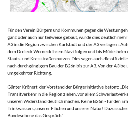
Für den Verein Bürgern und Kommunen gegen die Westumgehung
ganz oder auch nur teilweise gebaut, würde dies deutlich meh
A3 in die Region zwischen Karlstadt und der A3 verlagern. A
dem Dreieck Werneck ihrem Navi folgen und bis Müdesheim o
Staats- und Kreisstraßen nutzen. Dies sagen auch die offiziel
nach durchgängigem Bau der B26n bis zur A3. Von der A3 bei A
umgekehrter Richtung.
Günter Krönert, der Vorstand der Bürgerinitiative betont: „D
Transitverkehr in die Region ziehen, vor allem Schwerlastverk
unseren Widerstand deutlich machen. Keine B26n - für den Erha
Trinkwassers, unserer Flächen und unserer Natur! Dazu suchen 
Bundesebene das Gespräch.“