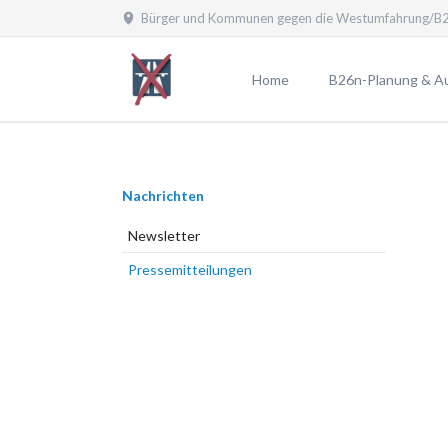
Bürger und Kommunen gegen die Westumfahrung/B2
EN
Home
B26n-Planung & A
Planfeststellungsv
Aktuelle Planung
Navigation
Nachrichten
Planungen laut B
überspringen
Planungsübersicht
Newsletter
Pro und Contra
Pressemitteilungen
Probleme durch die
25 Argumente gege