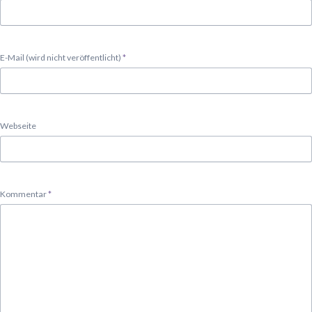
Pflichtfeld
E-Mail (wird nicht veröffentlicht)
*
Webseite
Pflichtfeld
Kommentar
*