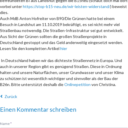
befreundeten BI aus Landshut gegen die B15neu (schaut doch mal dort
vorbei unter
https://stop-b15-neu.de/wir-leisten-widerstand/
) beweist
dies.
Auch MdB Anton Hofreiter von B90/Die Grünen hatte bei einem
Besuch in Landshut am 11.10.2019 bekräftigt, es sei nicht mehr viel
Straßenbau notwendig. Die Straßen-Infrastruktur sei gut entwickelt.
Aus Sicht der Grünen sollten die großen Straßenprojekte in
Deutschland gestoppt und das Geld anderweitig eingesetzt werden.
Lesen Sie den kompletten Artikel
hier
In Deutschland haben wir das dichteste Straßennetz in Europa. Und
auch in unserer Region gibt es genügend Straßen. Diese in Ordnung
halten und unsere Naturflächen, unser Grundwasser und unser Klima
zu schützen ist wesentlich wichtiger und sinnvoller als der Bau der
B26n. Bitte unterstützt deshalb die
Onlinepetition
von Christina.
Zurück
Einen Kommentar schreiben
Pflichtfeld
Name
*