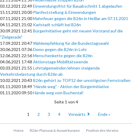
03.12.2021 22:49
Einwendungsfrist für Bauabschnitt 1 abgelaufen
15.11.2021 20:00
Planfeststellung & Einwendungen
07.11.2021 21:00
Mahnfeuer gegen die B26n in Heßlar am 07.11.2021
04.11.2021 21:02
Karlstadt schläft bei B26n
30.09.2021 12:41
Bürgerinitiative geht mit neuem Vorstand auf die
"Zielgerade"
17.09.2021 20:47
Wahlempfehlung für die Bundestagswahl
30.06.2021 07:36
Demo gegen die B26n in Lohr
12.06.2021 22:56
Menschenkette gegen die B26n
04.06.2021 17:48
Aktionstage Mobilitätswende
03.03.2021 21:55
Lohrtalgemeinden lehnen steigende
Verkehrsbelastung durch B26n ab
10.02.2021 20:43
B26n gehört zu TOP12 der unnötigsten Fernstraßen
01.11.2020 18:49
"Hände weg" - Aktion der Bürgerinitiative
01.11.2020 09:50
Hände weg vom Buchental!
Seite 1 von 4
1
2
3
4
Vorwärts
Ende »
Navigation
Home
B26n-Planung & Auswirkungen
Position des Vereins