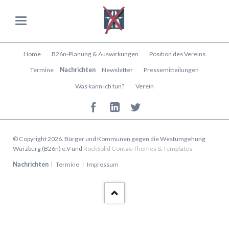
Navigation
Home
B26n-Planung & Auswirkungen
Position des Vereins
überspringen
Termine
Nachrichten
Newsletter
Pressemitteilungen
Was kann ich tun?
Verein
© Copyright 2026. Bürger und Kommunen gegen die Westumgehung
Würzburg (B26n) e.V und
RockSolid Contao Themes & Templates
Navigation
Nachrichten
Termine
Impressum
überspringen