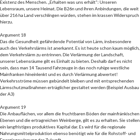
Existenz des Menschen. „Erhalten was uns erhält“: Unseren
Lebensraum, unsere Heimat. Die B26n und ihren Anbindungen, die weit
über 216 ha Land verschlingen würden, stehen im krassen Widerspruch
hierzu.
Argument 18
Das die Gesundheit gefährdende Potential von Lärm, insbesondere
auch des Verkehrslärms ist anerkannt. Es ist heute schon kaum möglich,
dem Verkehrslärm zu entrinnen. Die Verlärmung der Landschaft,
unserer Lebensräume gilt es Einhalt zu bieten. Deshalb darf es nicht
sein, dass man 14 Tausend Fahrzeuge in das noch ruhige westliche
Mainfranken hineinlenkt und es durch Verlärmung abwertet!
Verkehrsströme müssen gebündelt bleiben und mit entsprechenden
Lärmschutzmaßnahmen erträglicher gestaltet werden (Beispiel Ausbau
der A3)
Argument 19
Die Anbauflächen, vor allem die fruchtbaren Böden der mainfränkischen
Ebenen und die ertragreichen Weinberge, gilt es zu erhalten. Sie stellen
ein langfristiges produktives Kapital dar. Es wird für die regionale
Nahrungsmittelproduktion ebenso benötigt wie für die Rohstoff- und
Energiegewinnung der Zukunft.