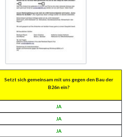
Datenschutz
Haftungsausschluss
Nutzungsbedingungen
Setzt sich gemeinsam mit uns gegen den Bau der
B26n ein?
JA
JA
JA