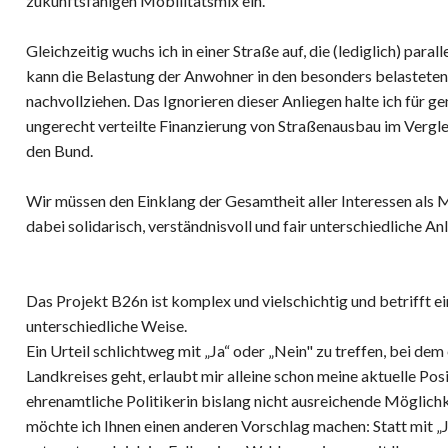
zukunftsfähigen Mobilitätsmix ein.
Gleichzeitig wuchs ich in einer Straße auf, die (lediglich) para
kann die Belastung der Anwohner in den besonders belasteten
nachvollziehen. Das Ignorieren dieser Anliegen halte ich für g
ungerecht verteilte Finanzierung von Straßenausbau im Vergle
den Bund.
Wir müssen den Einklang der Gesamtheit aller Interessen als
dabei solidarisch, verständnisvoll und fair unterschiedliche 
Das Projekt B26n ist komplex und vielschichtig und betrifft e
unterschiedliche Weise.
Ein Urteil schlichtweg mit „Ja“ oder „Nein" zu treffen, bei de
Landkreises geht, erlaubt mir alleine schon meine aktuelle Posit
ehrenamtliche Politikerin bislang nicht ausreichende Möglich
möchte ich Ihnen einen anderen Vorschlag machen: Statt mit „J