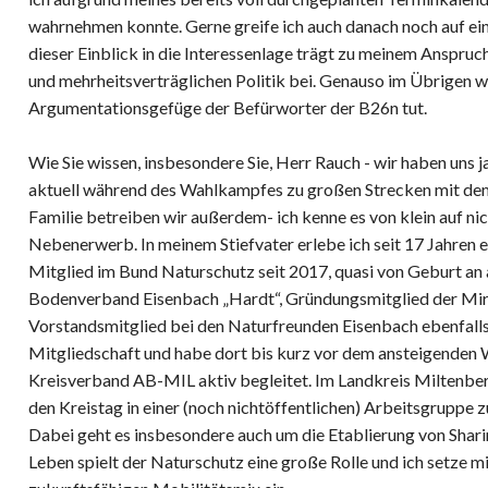
wahrnehmen konnte. Gerne greife ich auch danach noch auf ei
dieser Einblick in die Interessenlage trägt zu meinem Anspruc
und mehrheitsverträglichen Politik bei. Genauso im Übrigen wi
Argumentationsgefüge der Befürworter der B26n tut.
Wie Sie wissen, insbesondere Sie, Herr Rauch - wir haben uns ja
aktuell während des Wahlkampfes zu großen Strecken mit de
Familie betreiben wir außerdem- ich kenne es von klein auf ni
Nebenerwerb. In meinem Stiefvater erlebe ich seit 17 Jahren ei
Mitglied im Bund Naturschutz seit 2017, quasi von Geburt an
Bodenverband Eisenbach „Hardt“, Gründungsmitglied der Mir
Vorstandsmitglied bei den Naturfreunden Eisenbach ebenfall
Mitgliedschaft und habe dort bis kurz vor dem ansteigenden 
Kreisverband AB-MIL aktiv begleitet. Im Landkreis Miltenberg
den Kreistag in einer (noch nichtöffentlichen) Arbeitsgruppe 
Dabei geht es insbesondere auch um die Etablierung von Shari
Leben spielt der Naturschutz eine große Rolle und ich setze m