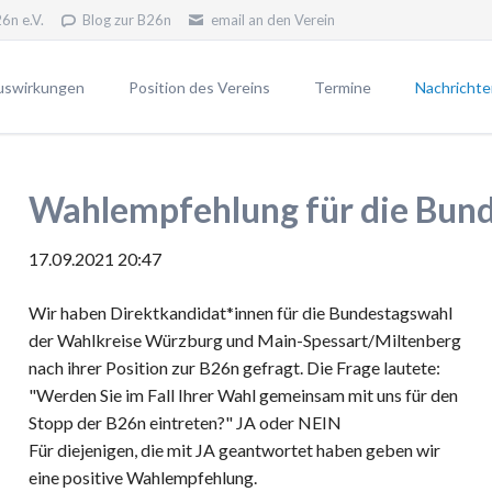
6n e.V.
Blog zur B26n
email an den Verein
uswirkungen
Position des Vereins
Termine
Nachrichte
erfahren
Unsere Position
Newsletter
Unsere Ziele
Pressemitt
Wahlempfehlung für die Bun
VWP2030
Widerstand - warum?
Blog gegen die B26n
17.09.2021 20:47
Wir haben Direktkandidat*innen für die Bundestagswahl
 B26n
der Wahlkreise Würzburg und Main-Spessart/Miltenberg
n die B26n
nach ihrer Position zur B26n gefragt. Die Frage lautete:
"Werden Sie im Fall Ihrer Wahl gemeinsam mit uns für den
Stopp der B26n eintreten?" JA oder NEIN
Für diejenigen, die mit JA geantwortet haben geben wir
eine positive Wahlempfehlung.