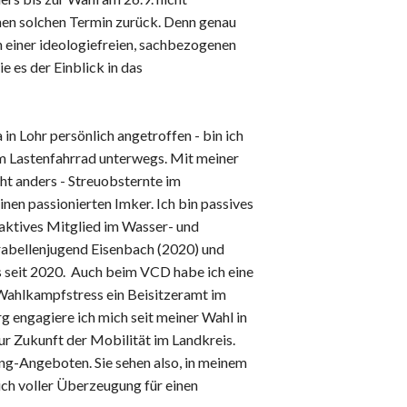
nen solchen Termin zurück. Denn genau
h einer ideologiefreien, sachbezogenen
e es der Einblick in das
 in Lohr persönlich angetroffen - bin ich
m Lastenfahrrad unterwegs. Mit meiner
cht anders - Streuobsternte im
nen passionierten Imker. Ich bin passives
 aktives Mitglied im Wasser- und
abellenjugend Eisenbach (2020) und
s seit 2020. Auch beim VCD habe ich eine
Wahlkampfstress ein Beisitzeramt im
 engagiere ich mich seit meiner Wahl in
zur Zukunft der Mobilität im Landkreis.
ng-Angeboten. Sie sehen also, in meinem
ich voller Überzeugung für einen