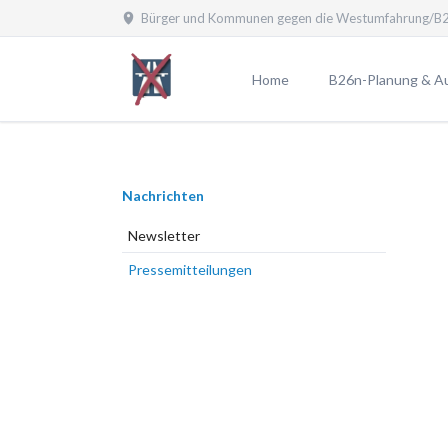
Bürger und Kommunen gegen die Westumfahrung/B2
EN
Home
B26n-Planung & A
Planfeststellungsv
Aktuelle Planung
Navigation
Nachrichten
Planungen laut B
überspringen
Planungsübersicht
Newsletter
Pro und Contra
Pressemitteilungen
Probleme durch die
25 Argumente gege