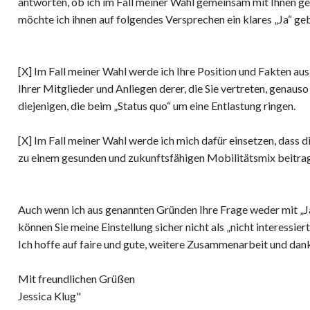
antworten, ob ich im Fall meiner Wahl gemeinsam mit Ihnen g
möchte ich ihnen auf folgendes Versprechen ein klares „Ja“ ge
[X] Im Fall meiner Wahl werde ich Ihre Position und Fakten a
Ihrer Mitglieder und Anliegen derer, die Sie vertreten, genaus
diejenigen, die beim „Status quo“ um eine Entlastung ringen.
[X] Im Fall meiner Wahl werde ich mich dafür einsetzen, dass
zu einem gesunden und zukunftsfähigen Mobilitätsmix beitr
Auch wenn ich aus genannten Gründen Ihre Frage weder mit „J
können Sie meine Einstellung sicher nicht als „nicht interessie
Ich hoffe auf faire und gute, weitere Zusammenarbeit und dank
Mit freundlichen Grüßen
Jessica Klug"