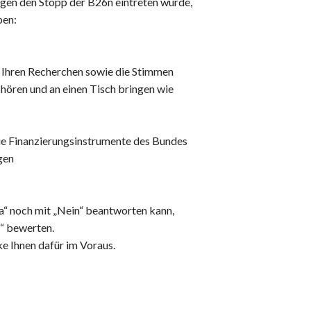
egen den Stopp der B26n eintreten würde,
ben:
us Ihren Recherchen sowie die Stimmen
o hören und an einen Tisch bringen wie
 die Finanzierungsinstrumente des Bundes
agen
a“ noch mit „Nein“ beantworten kann,
rt“ bewerten.
e Ihnen dafür im Voraus.