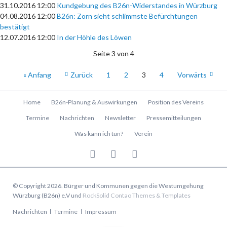
31.10.2016 12:00
Kundgebung des B26n-Widerstandes in Würzburg
04.08.2016 12:00
B26n: Zorn sieht schlimmste Befürchtungen
bestätigt
12.07.2016 12:00
In der Höhle des Löwen
Seite 3 von 4
« Anfang
Zurück
1
2
3
4
Vorwärts
Navigation
Home
B26n-Planung & Auswirkungen
Position des Vereins
überspringen
Termine
Nachrichten
Newsletter
Pressemitteilungen
Was kann ich tun?
Verein
© Copyright 2026. Bürger und Kommunen gegen die Westumgehung
Würzburg (B26n) e.V und
RockSolid Contao Themes & Templates
Navigation
Nachrichten
Termine
Impressum
überspringen