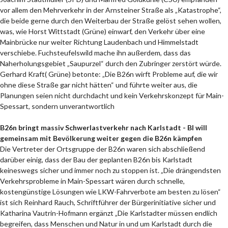
vor allem den Mehrverkehr in der Arnsteiner Straße als „Katastrophe“,
die beide gerne durch den Weiterbau der Straße gelöst sehen wollen,
was, wie Horst Wittstadt (Grüne) einwarf, den Verkehr über eine
Mainbrücke nur weiter Richtung Laudenbach und Himmelstadt
verschiebe. Fuchsteufelswild mache ihn außerdem, dass das
Naherholungsgebiet „Saupurzel“ durch den Zubringer zerstört würde.
Gerhard Kraft( Grüne) betonte: „Die B26n wirft Probleme auf, die wir
ohne diese Straße gar nicht hätten“ und führte weiter aus, die
Planungen seien nicht durchdacht und kein Verkehrskonzept für Main-
Spessart, sondern unverantwortlich
B26n bringt massiv Schwerlastverkehr nach Karlstadt - BI will
gemeinsam mit Bevölkerung weiter gegen die B26n kämpfen
Die Vertreter der Ortsgruppe der B26n waren sich abschließend
darüber einig, dass der Bau der geplanten B26n bis Karlstadt
keineswegs sicher und immer noch zu stoppen ist. „Die drängendsten
Verkehrsprobleme in Main-Spessart wären durch schnelle,
kostengünstige Lösungen wie LKW-Fahrverbote am besten zu lösen“
ist sich Reinhard Rauch, Schriftführer der Bürgerinitiative sicher und
Katharina Vautrin-Hofmann ergänzt „Die Karlstadter müssen endlich
begreifen, dass Menschen und Natur in und um Karlstadt durch die