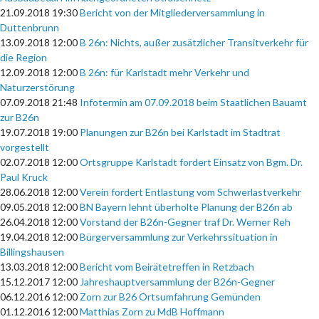
21.09.2018 19:30
Bericht von der Mitgliederversammlung in
Duttenbrunn
13.09.2018 12:00
B 26n: Nichts, außer zusätzlicher Transitverkehr für
die Region
12.09.2018 12:00
B 26n: für Karlstadt mehr Verkehr und
Naturzerstörung
07.09.2018 21:48
Infotermin am 07.09.2018 beim Staatlichen Bauamt
zur B26n
19.07.2018 19:00
Planungen zur B26n bei Karlstadt im Stadtrat
vorgestellt
02.07.2018 12:00
Ortsgruppe Karlstadt fordert Einsatz von Bgm. Dr.
Paul Kruck
28.06.2018 12:00
Verein fordert Entlastung vom Schwerlastverkehr
09.05.2018 12:00
BN Bayern lehnt überholte Planung der B26n ab
26.04.2018 12:00
Vorstand der B26n-Gegner traf Dr. Werner Reh
19.04.2018 12:00
Bürgerversammlung zur Verkehrssituation in
Billingshausen
13.03.2018 12:00
Bericht vom Beirätetreffen in Retzbach
15.12.2017 12:00
Jahreshauptversammlung der B26n-Gegner
06.12.2016 12:00
Zorn zur B26 Ortsumfahrung Gemünden
01.12.2016 12:00
Matthias Zorn zu MdB Hoffmann