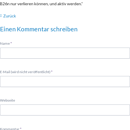
B26n nur verlieren können, und aktiv werden.“
Zurück
Einen Kommentar schreiben
Pflichtfeld
Name
*
Pflichtfeld
E-Mail (wird nicht veröffentlicht)
*
Webseite
Pflichtfeld
Kommentar
*