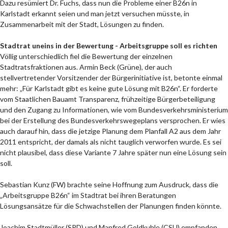
Dazu resümiert Dr. Fuchs, dass nun die Probleme einer B26n in
Karlstadt erkannt seien und man jetzt versuchen müsste, in
Zusammenarbeit mit der Stadt, Lösungen zu finden.
Stadtrat uneins in der Bewertung - Arbeitsgruppe soll es richten
Völlig unterschiedlich fiel die Bewertung der einzelnen
Stadtratsfraktionen aus. Armin Beck (Grüne), der auch
stellvertretender Vorsitzender der Bürgerinitiative ist, betonte einmal
mehr: „Für Karlstadt gibt es keine gute Lösung mit B26n“. Er forderte
vom Staatlichen Bauamt Transparenz, frühzeitige Bürgerbeteiligung
und den Zugang zu Informationen, wie vom Bundesverkehrsministerium
bei der Erstellung des Bundesverkehrswegeplans versprochen. Er wies
auch darauf hin, dass die jetzige Planung dem Planfall A2 aus dem Jahr
2011 entspricht, der damals als nicht tauglich verworfen wurde. Es sei
nicht plausibel, dass diese Variante 7 Jahre später nun eine Lösung sein
soll.
Sebastian Kunz (FW) brachte seine Hoffnung zum Ausdruck, dass die
„Arbeitsgruppe B26n“ im Stadtrat bei ihren Beratungen
Lösungsansätze für die Schwachstellen der Planungen finden könnte.
Joachim Stadtmüller (SPD) und Manfred Goldkuhle (CSU) empfanden