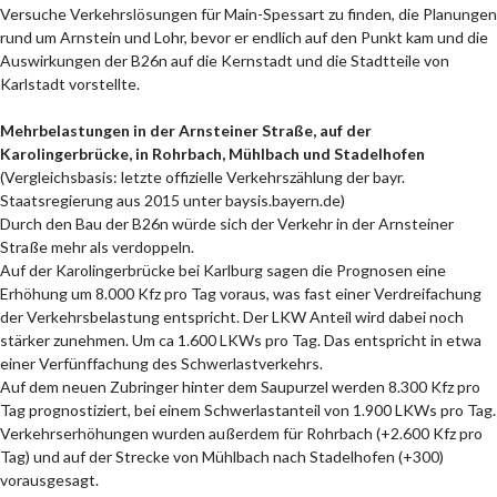
Versuche Verkehrslösungen für Main-Spessart zu finden, die Planungen
rund um Arnstein und Lohr, bevor er endlich auf den Punkt kam und die
Auswirkungen der B26n auf die Kernstadt und die Stadtteile von
Karlstadt vorstellte.
Mehrbelastungen in der Arnsteiner Straße, auf der
Karolingerbrücke, in Rohrbach, Mühlbach und Stadelhofen
(Vergleichsbasis: letzte offizielle Verkehrszählung der bayr.
Staatsregierung aus 2015 unter baysis.bayern.de)
Durch den Bau der B26n würde sich der Verkehr in der Arnsteiner
Straße mehr als verdoppeln.
Auf der Karolingerbrücke bei Karlburg sagen die Prognosen eine
Erhöhung um 8.000 Kfz pro Tag voraus, was fast einer Verdreifachung
der Verkehrsbelastung entspricht. Der LKW Anteil wird dabei noch
stärker zunehmen. Um ca 1.600 LKWs pro Tag. Das entspricht in etwa
einer Verfünffachung des Schwerlastverkehrs.
Auf dem neuen Zubringer hinter dem Saupurzel werden 8.300 Kfz pro
Tag prognostiziert, bei einem Schwerlastanteil von 1.900 LKWs pro Tag.
Verkehrserhöhungen wurden außerdem für Rohrbach (+2.600 Kfz pro
Tag) und auf der Strecke von Mühlbach nach Stadelhofen (+300)
vorausgesagt.