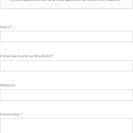
Pflichtfeld
Name
*
Pflichtfeld
E-Mail (wird nicht veröffentlicht)
*
Webseite
Pflichtfeld
Kommentar
*