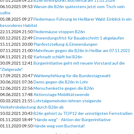
07.01.2026 09:23
B26n Brennpunkt Buchental am 11.01.2026
06.10.2025 09:53
Warum die B26n spätestens jetzt vom Tisch sein
sollte
05.08.2025 09:27
Fledermaus-Führung im Heßlarer Wald: Einblick in ein
besonderes Habitat
22.11.2024 21:50
Fledermäuse stoppen B26n
03.12.2021 22:49
Einwendungsfrist für Bauabschnitt 1 abgelaufen
15.11.2021 20:00
Planfeststellung & Einwendungen
07.11.2021 21:00
Mahnfeuer gegen die B26n in Heßlar am 07.11.2021
04.11.2021 21:02
Karlstadt schläft bei B26n
30.09.2021 12:41
Bürgerinitiative geht mit neuem Vorstand auf die
"Zielgerade"
17.09.2021 20:47
Wahlempfehlung für die Bundestagswahl
30.06.2021 07:36
Demo gegen die B26n in Lohr
12.06.2021 22:56
Menschenkette gegen die B26n
04.06.2021 17:48
Aktionstage Mobilitätswende
03.03.2021 21:55
Lohrtalgemeinden lehnen steigende
Verkehrsbelastung durch B26n ab
10.02.2021 20:43
B26n gehört zu TOP12 der unnötigsten Fernstraßen
01.11.2020 18:49
"Hände weg" - Aktion der Bürgerinitiative
01.11.2020 09:50
Hände weg vom Buchental!