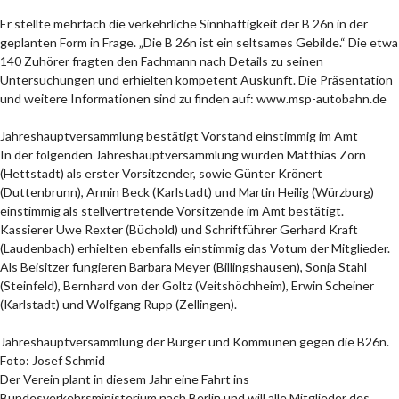
Er stellte mehrfach die verkehrliche Sinnhaftigkeit der B 26n in der
geplanten Form in Frage. „Die B 26n ist ein seltsames Gebilde.“ Die etwa
140 Zuhörer fragten den Fachmann nach Details zu seinen
Untersuchungen und erhielten kompetent Auskunft. Die Präsentation
und weitere Informationen sind zu finden auf: www.msp-autobahn.de
Jahreshauptversammlung bestätigt Vorstand einstimmig im Amt
In der folgenden Jahreshauptversammlung wurden Matthias Zorn
(Hettstadt) als erster Vorsitzender, sowie Günter Krönert
(Duttenbrunn), Armin Beck (Karlstadt) und Martin Heilig (Würzburg)
einstimmig als stellvertretende Vorsitzende im Amt bestätigt.
Kassierer Uwe Rexter (Büchold) und Schriftführer Gerhard Kraft
(Laudenbach) erhielten ebenfalls einstimmig das Votum der Mitglieder.
Als Beisitzer fungieren Barbara Meyer (Billingshausen), Sonja Stahl
(Steinfeld), Bernhard von der Goltz (Veitshöchheim), Erwin Scheiner
(Karlstadt) und Wolfgang Rupp (Zellingen).
Jahreshauptversammlung der Bürger und Kommunen gegen die B26n.
Foto: Josef Schmid
Der Verein plant in diesem Jahr eine Fahrt ins
Bundesverkehrsministerium nach Berlin und will alle Mitglieder des