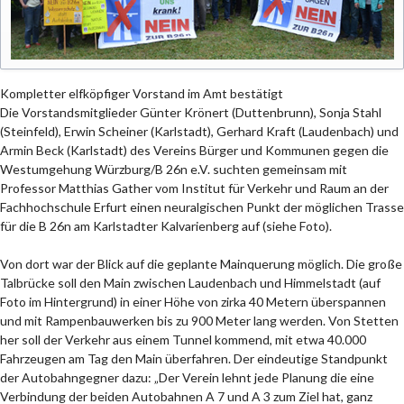
Kompletter elfköpfiger Vorstand im Amt bestätigt
Die Vorstandsmitglieder Günter Krönert (Duttenbrunn), Sonja Stahl
(Steinfeld), Erwin Scheiner (Karlstadt), Gerhard Kraft (Laudenbach) und
Armin Beck (Karlstadt) des Vereins Bürger und Kommunen gegen die
Westumgehung Würzburg/B 26n e.V. suchten gemeinsam mit
Professor Matthias Gather vom Institut für Verkehr und Raum an der
Fachhochschule Erfurt einen neuralgischen Punkt der möglichen Trasse
für die B 26n am Karlstadter Kalvarienberg auf (siehe Foto).
Von dort war der Blick auf die geplante Mainquerung möglich. Die große
Talbrücke soll den Main zwischen Laudenbach und Himmelstadt (auf
Foto im Hintergrund) in einer Höhe von zirka 40 Metern überspannen
und mit Rampenbauwerken bis zu 900 Meter lang werden. Von Stetten
her soll der Verkehr aus einem Tunnel kommend, mit etwa 40.000
Fahrzeugen am Tag den Main überfahren. Der eindeutige Standpunkt
der Autobahngegner dazu: „Der Verein lehnt jede Planung die eine
Verbindung der beiden Autobahnen A 7 und A 3 zum Ziel hat, ganz