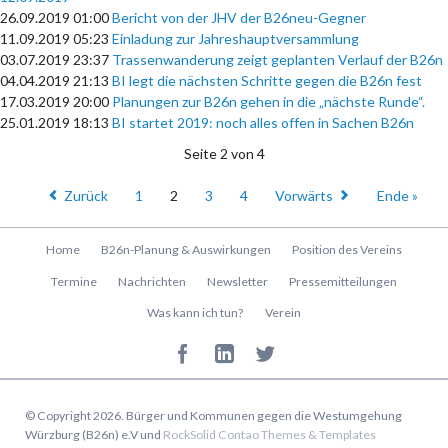
26.09.2019 01:00
Bericht von der JHV der B26neu-Gegner
11.09.2019 05:23
Einladung zur Jahreshauptversammlung
03.07.2019 23:37
Trassenwanderung zeigt geplanten Verlauf der B26n
04.04.2019 21:13
BI legt die nächsten Schritte gegen die B26n fest
17.03.2019 20:00
Planungen zur B26n gehen in die „nächste Runde“.
25.01.2019 18:13
BI startet 2019: noch alles offen in Sachen B26n
Seite 2 von 4
Zurück
1
2
3
4
Vorwärts
Ende »
Navigation
Home
B26n-Planung & Auswirkungen
Position des Vereins
überspringen
Termine
Nachrichten
Newsletter
Pressemitteilungen
Was kann ich tun?
Verein
© Copyright 2026. Bürger und Kommunen gegen die Westumgehung
Würzburg (B26n) e.V und
RockSolid Contao Themes & Templates