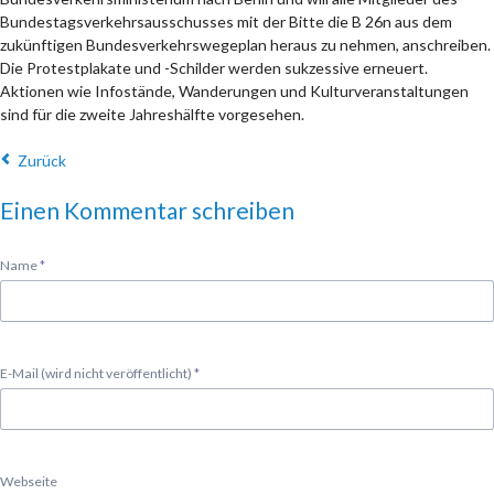
Bundestagsverkehrsausschusses mit der Bitte die B 26n aus dem
zukünftigen Bundesverkehrswegeplan heraus zu nehmen, anschreiben.
Die Protestplakate und -Schilder werden sukzessive erneuert.
Aktionen wie Infostände, Wanderungen und Kulturveranstaltungen
sind für die zweite Jahreshälfte vorgesehen.
Zurück
Einen Kommentar schreiben
Pflichtfeld
Name
*
Pflichtfeld
E-Mail (wird nicht veröffentlicht)
*
Webseite