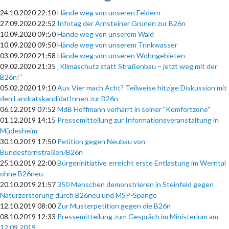
24.10.2020 22:10
Hände weg von unseren Feldern
27.09.2020 22:52
Infotag der Arnsteiner Grünen zur B26n
10.09.2020 09:50
Hände weg von unserem Wald
10.09.2020 09:50
Hände weg von unserem Trinkwasser
03.09.2020 21:58
Hände weg von unseren Wohngebieten
09.02.2020 21:35
„Klimaschutz statt Straßenbau – jetzt weg mit der
B26n!“
05.02.2020 19:10
Aus Vier mach Acht? Teilweise hitzige Diskussion mit
den LandratskandidatInnen zur B26n
06.12.2019 07:52
MdB Hoffmann verharrt in seiner "Komfortzone"
01.12.2019 14:15
Pressemitteilung zur Informationsveranstaltung in
Müdesheim
30.10.2019 17:50
Petition gegen Neubau von
Bundesfernstraßen/B26n
25.10.2019 22:00
Bürgerinitiative erreicht erste Entlastung im Werntal
ohne B26neu
20.10.2019 21:57
350 Menschen demonstrieren in Steinfeld gegen
Naturzerstörung durch B26neu und MSP-Spange
12.10.2019 08:00
Zur Musterpetition gegen die B26n
08.10.2019 12:33
Pressemitteilung zum Gespräch im Ministerium am
12.09.2019