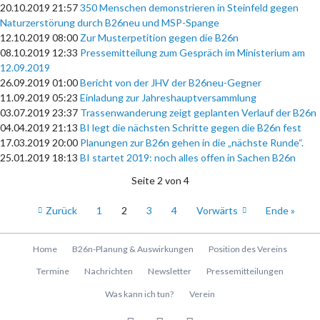
20.10.2019 21:57
350 Menschen demonstrieren in Steinfeld gegen
Naturzerstörung durch B26neu und MSP-Spange
12.10.2019 08:00
Zur Musterpetition gegen die B26n
08.10.2019 12:33
Pressemitteilung zum Gespräch im Ministerium am
12.09.2019
26.09.2019 01:00
Bericht von der JHV der B26neu-Gegner
11.09.2019 05:23
Einladung zur Jahreshauptversammlung
03.07.2019 23:37
Trassenwanderung zeigt geplanten Verlauf der B26n
04.04.2019 21:13
BI legt die nächsten Schritte gegen die B26n fest
17.03.2019 20:00
Planungen zur B26n gehen in die „nächste Runde“.
25.01.2019 18:13
BI startet 2019: noch alles offen in Sachen B26n
Seite 2 von 4
Zurück
1
2
3
4
Vorwärts
Ende »
Navigation
Home
B26n-Planung & Auswirkungen
Position des Vereins
überspringen
Termine
Nachrichten
Newsletter
Pressemitteilungen
Was kann ich tun?
Verein