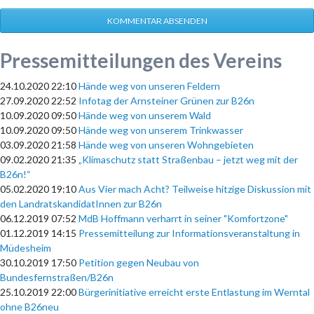
KOMMENTAR ABSENDEN
Pressemitteilungen des Vereins
24.10.2020 22:10
Hände weg von unseren Feldern
27.09.2020 22:52
Infotag der Arnsteiner Grünen zur B26n
10.09.2020 09:50
Hände weg von unserem Wald
10.09.2020 09:50
Hände weg von unserem Trinkwasser
03.09.2020 21:58
Hände weg von unseren Wohngebieten
09.02.2020 21:35
„Klimaschutz statt Straßenbau – jetzt weg mit der
B26n!“
05.02.2020 19:10
Aus Vier mach Acht? Teilweise hitzige Diskussion mit
den LandratskandidatInnen zur B26n
06.12.2019 07:52
MdB Hoffmann verharrt in seiner "Komfortzone"
01.12.2019 14:15
Pressemitteilung zur Informationsveranstaltung in
Müdesheim
30.10.2019 17:50
Petition gegen Neubau von
Bundesfernstraßen/B26n
25.10.2019 22:00
Bürgerinitiative erreicht erste Entlastung im Werntal
ohne B26neu