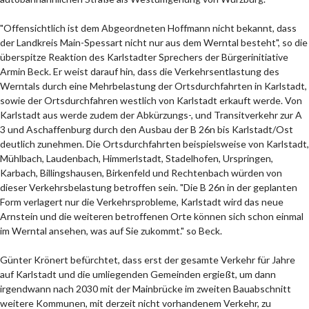
"Offensichtlich ist dem Abgeordneten Hoffmann nicht bekannt, dass
der Landkreis Main-Spessart nicht nur aus dem Werntal besteht", so die
überspitze Reaktion des Karlstadter Sprechers der Bürgerinitiative
Armin Beck. Er weist darauf hin, dass die Verkehrsentlastung des
Werntals durch eine Mehrbelastung der Ortsdurchfahrten in Karlstadt,
sowie der Ortsdurchfahren westlich von Karlstadt erkauft werde. Von
Karlstadt aus werde zudem der Abkürzungs-, und Transitverkehr zur A
3 und Aschaffenburg durch den Ausbau der B 26n bis Karlstadt/Ost
deutlich zunehmen. Die Ortsdurchfahrten beispielsweise von Karlstadt,
Mühlbach, Laudenbach, Himmerlstadt, Stadelhofen, Urspringen,
Karbach, Billingshausen, Birkenfeld und Rechtenbach würden von
dieser Verkehrsbelastung betroffen sein. "Die B 26n in der geplanten
Form verlagert nur die Verkehrsprobleme, Karlstadt wird das neue
Arnstein und die weiteren betroffenen Orte können sich schon einmal
im Werntal ansehen, was auf Sie zukommt." so Beck.
Günter Krönert befürchtet, dass erst der gesamte Verkehr für Jahre
auf Karlstadt und die umliegenden Gemeinden ergießt, um dann
irgendwann nach 2030 mit der Mainbrücke im zweiten Bauabschnitt
weitere Kommunen, mit derzeit nicht vorhandenem Verkehr, zu