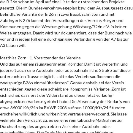
die B 26n schon im April auf eine Liste der zu streichenden Projekte
gesetzt. Die im Bundesverkehrswegeplan bzw. dem Ausbaugesetz dazu
befindliche Variante der B 26n in zwei Bauabschnitten und mit
Zubringer B 276 kommt den Vorstellungen des Vereins Bürger und
Kommunen gegen die Westumgehung Würzburg/B26n e.V. in keiner
Weise entgegen. Damit wird nur dokumentiert, dass der Bund nach wie
vor und in jedem Fall eine durchgängige Verbindung von der A7 bis zur
A3 bauen will.
Matthias Zorn - 1. Vorsitzender des Vereins
Und das auf einem raumgeordneten Korridor. Damit ist weiterhin und
jederzeit auch eine Autobahn oder autobahnähnliche Straße auf dieser
untersuchten Trasse möglich, sollte das Verkehrsaufkommen die
zweispurige B26n einmal überlasten.“ Genau deshalb sei der Verein
entschieden gegen diese scheinbare Kompromiss-Variante. Zorn ist
sich sicher, dass erst der Widerstand zu dieser jetzt vorläufig
abgespeckten Variante geführt habe. Die Absenkung des Bedarfs von
etwa 36000 Kfz/24h im BVWP 2003 auf nun 10000/Kfz/24 Stunden
erscheine willkürlich und wirke nicht vertrauenserweckend. Sie lasse
vielmehr den Verdacht zu, es sei eine rein taktische Maßnahme zur
Durchsetzung des angestrebten Ziels einer Autobahn oder
autobahnähnlichen Straße als Westumgehung von Würzburg.