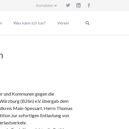
Anmelden
Navigation
überspringen
n
Was kann ich tun?
Verein
Beitrittserklärung
Vorstand
eilungen
Spendenkonto
Beiräte
m
Trassenwanderweg
Mitgliedsgemeinden
Körperschaften
Satzung
Geschäftsordnung
er und Kommunen gegen die
Vereinsgründung
ürzburg (B26n) e.V. übergab dem
Spende für den Verein
dkreis Main-Spessart, Herrn Thomas
Vereinsmitglied werden
tition zur sofortigen Entlastung von
rlastverkehr.
Impressum