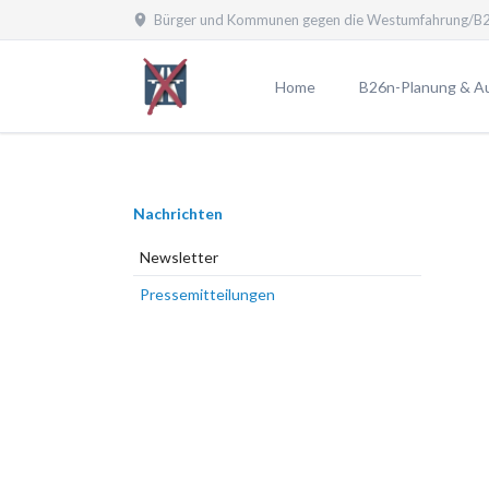
Bürger und Kommunen gegen die Westumfahrung/B2
EN
Home
B26n-Planung & A
Planfeststellungsv
Aktuelle Planung
Navigation
Nachrichten
Planungen laut B
überspringen
Planungsübersicht
Newsletter
Pro und Contra
Pressemitteilungen
Probleme durch die
25 Argumente gege