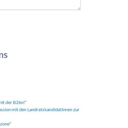
ns
mit der B26n!“
ussion mit den LandratskandidatInnen zur
tzone"