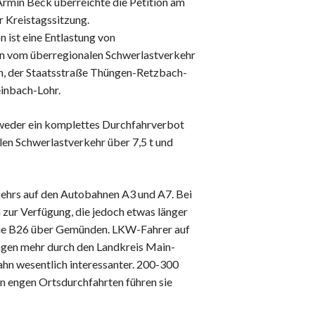
Armin Beck überreichte die Petition am
Datenschutz
r Kreistagssitzung.
Haftungsausschluss
on ist eine Entlastung von
Nutzungsbedingungen
n vom überregionalen Schwerlastverkehr
h, der Staatsstraße Thüngen-Retzbach-
einbach-Lohr.
ntweder ein komplettes Durchfahrverbot
en Schwerlastverkehr über 7,5 t und
kehrs auf den Autobahnen A3 und A7. Bei
zur Verfügung, die jedoch etwas länger
r die B26 über Gemünden. LKW-Fahrer auf
gen mehr durch den Landkreis Main-
ahn wesentlich interessanter. 200-300
n engen Ortsdurchfahrten führen sie