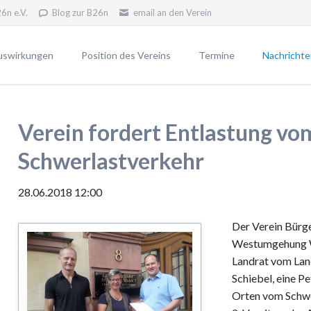
6n e.V.
Blog zur B26n
email an den Verein
uswirkungen
Position des Vereins
Termine
Nachrichte
erfahren
Unsere Position
Newsletter
Unsere Ziele
Pressemitt
Verein fordert Entlastung vo
VWP2030
Widerstand - warum?
Schwerlastverkehr
Blog gegen die B26n
28.06.2018 12:00
 B26n
Der Verein Bürg
n die B26n
Westumgehung W
Landrat vom Lan
Schiebel, eine Pe
Orten vom Schwe