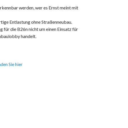
rkennbar werden, wer es Ernst meint mit
ortige Entlastung ohne Straßenneubau.
g für die B26n nicht um einen Einsatz für
nbaulobby handelt.
den Sie hier