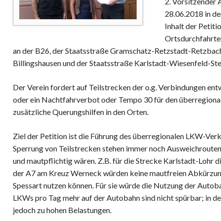
2. Vorsitzender 
28.06.2018 in de
Inhalt der Petiti
Ortsdurchfahrte
an der B26, der Staatsstraße Gramschatz-Retzstadt-Retzbac
Billingshausen und der Staatsstraße Karlstadt-Wiesenfeld-St
Der Verein fordert auf Teilstrecken der o.g. Verbindungen e
oder ein Nachtfahrverbot oder Tempo 30 für den überregional
zusätzliche Querungshilfen in den Orten.
Ziel der Petition ist die Führung des überregionalen LKW-Ver
Sperrung von Teilstrecken stehen immer noch Ausweichrouten 
und mautpflichtig wären. Z.B. für die Strecke Karlstadt-Loh
der A7 am Kreuz Werneck würden keine mautfreien Abkürzun
Spessart nutzen können. Für sie würde die Nutzung der Autob
LKWs pro Tag mehr auf der Autobahn sind nicht spürbar; in de
jedoch zu hohen Belastungen.