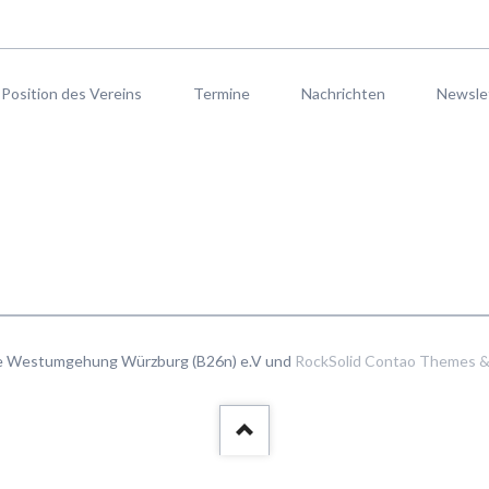
Position des Vereins
Termine
Nachrichten
Newsle
ie Westumgehung Würzburg (B26n) e.V und
RockSolid Contao Themes &