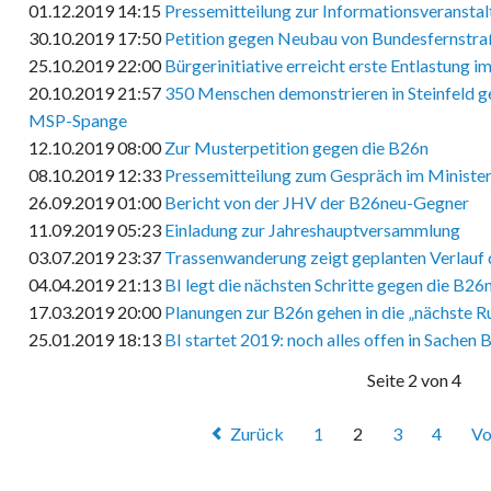
01.12.2019 14:15
Pressemitteilung zur Informationsveransta
30.10.2019 17:50
Petition gegen Neubau von Bundesfernstr
25.10.2019 22:00
Bürgerinitiative erreicht erste Entlastung 
20.10.2019 21:57
350 Menschen demonstrieren in Steinfeld 
MSP-Spange
12.10.2019 08:00
Zur Musterpetition gegen die B26n
08.10.2019 12:33
Pressemitteilung zum Gespräch im Ministe
26.09.2019 01:00
Bericht von der JHV der B26neu-Gegner
11.09.2019 05:23
Einladung zur Jahreshauptversammlung
03.07.2019 23:37
Trassenwanderung zeigt geplanten Verlauf
04.04.2019 21:13
BI legt die nächsten Schritte gegen die B26n
17.03.2019 20:00
Planungen zur B26n gehen in die „nächste R
25.01.2019 18:13
BI startet 2019: noch alles offen in Sachen 
Seite 2 von 4
Zurück
1
2
3
4
Vo