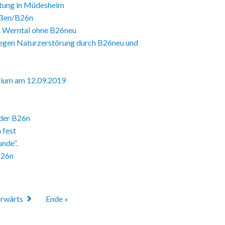
ltung in Müdesheim
aßen/B26n
im Werntal ohne B26neu
gegen Naturzerstörung durch B26neu und
rium am 12.09.2019
 der B26n
 fest
unde“.
B26n
rwärts
Ende »