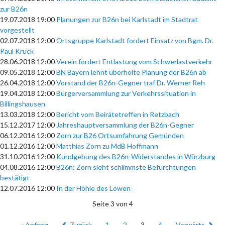
zur B26n
19.07.2018 19:00
Planungen zur B26n bei Karlstadt im Stadtrat
vorgestellt
02.07.2018 12:00
Ortsgruppe Karlstadt fordert Einsatz von Bgm. Dr.
Paul Kruck
28.06.2018 12:00
Verein fordert Entlastung vom Schwerlastverkehr
09.05.2018 12:00
BN Bayern lehnt überholte Planung der B26n ab
26.04.2018 12:00
Vorstand der B26n-Gegner traf Dr. Werner Reh
19.04.2018 12:00
Bürgerversammlung zur Verkehrssituation in
Billingshausen
13.03.2018 12:00
Bericht vom Beirätetreffen in Retzbach
15.12.2017 12:00
Jahreshauptversammlung der B26n-Gegner
06.12.2016 12:00
Zorn zur B26 Ortsumfahrung Gemünden
01.12.2016 12:00
Matthias Zorn zu MdB Hoffmann
31.10.2016 12:00
Kundgebung des B26n-Widerstandes in Würzburg
04.08.2016 12:00
B26n: Zorn sieht schlimmste Befürchtungen
bestätigt
12.07.2016 12:00
In der Höhle des Löwen
Seite 3 von 4
« Anfang
Zurück
1
2
3
4
Vorwärts