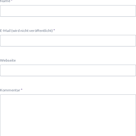
Pflichtfeld
Name
*
Pflichtfeld
E-Mail (wird nicht veröffentlicht)
*
Webseite
Pflichtfeld
Kommentar
*