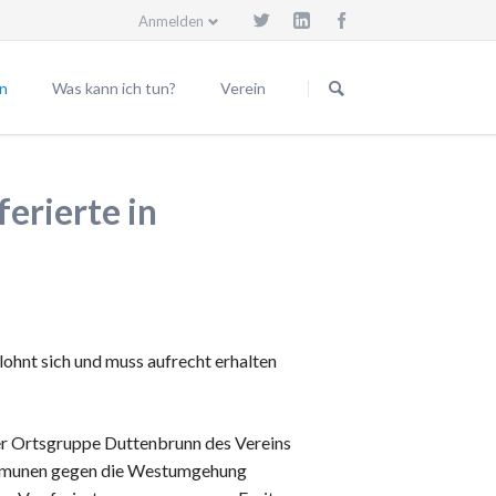
Anmelden
Navigation
überspringen
n
Was kann ich tun?
Verein
Beitrittserklärung
Vorstand
eilungen
Spendenkonto
Beiräte
erierte in
Trassenwanderweg
Mitgliedsgemeinden
Körperschaften
Satzung
Geschäftsordnung
ohnt sich und muss aufrecht erhalten
Vereinsgründung
Spende für den Verein
Vereinsmitglied werden
er Ortsgruppe Duttenbrunn des Vereins
munen gegen die Westumgehung
Impressum