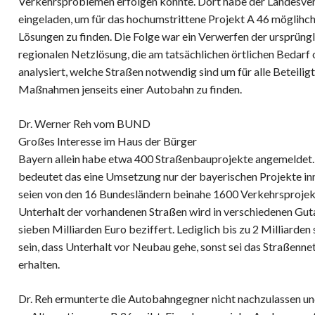
Verkehrsproblemen erfolgen könnte. Dort habe der Landesver
eingeladen, um für das hochumstrittene Projekt A 46 möglihch
Lösungen zu finden. Die Folge war ein Verwerfen der ursprüngl
regionalen Netzlösung, die am tatsächlichen örtlichen Bedarf 
analysiert, welche Straßen notwendig sind um für alle Beteilig
Maßnahmen jenseits einer Autobahn zu finden.
Dr. Werner Reh vom BUND
Großes Interesse im Haus der Bürger
Bayern allein habe etwa 400 Straßenbauprojekte angemeldet.
bedeutet das eine Umsetzung nur der bayerischen Projekte in
seien von den 16 Bundesländern beinahe 1600 Verkehrsprojek
Unterhalt der vorhandenen Straßen wird in verschiedenen Gu
sieben Milliarden Euro beziffert. Lediglich bis zu 2 Milliarden
sein, dass Unterhalt vor Neubau gehe, sonst sei das Straßenne
erhalten.
Dr. Reh ermunterte die Autobahngegner nicht nachzulassen un