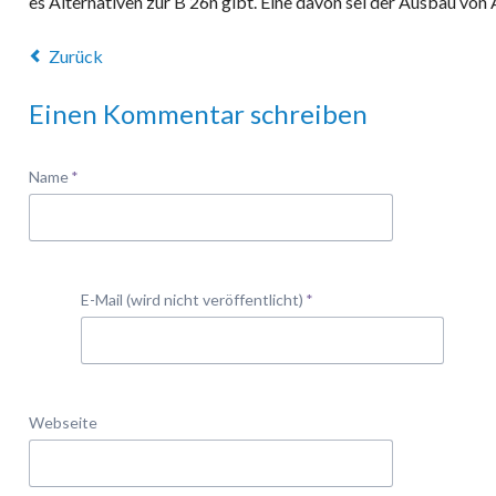
es Alternativen zur B 26n gibt. Eine davon sei der Ausbau von 
Zurück
Einen Kommentar schreiben
Pflichtfeld
Name
*
Pflichtfeld
E-Mail (wird nicht veröffentlicht)
*
Webseite