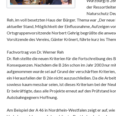
Würzburg/B 26n 
der Ressortleit
Naturschutz Deu
Reh, im voll besetzten Haus der Bürger. Thema war „Der ne
aktueller Stand, Möglichkeit der Einflussnahme, Aufzeigen von
Ortsgruppenvorsitzende Norbert Gehrig begrüßte die anwese
Vorsitzende des Vereins, Günter Krönert, führte kurz ins Thema
Fachvortrag von Dr. Werner Reh
Dr. Reh stellte die neuen Kriterien für die Fortschreibung de
Konsequenzen. Nachdem die B 26n schon im Jahr 2003 nur mi
aufgenommen wurde sei auf Grund der verschärften Kriterien,
ein Herausfallen der B 26n nicht auszuschließen. Da die Arbe
sowieso kaum messbar seien, ist dieses Kriterium bei der Ne
Er bekräftigte, dass alle Projekte erneut auf den Prüfstand 
Autobahngegnern Hoffnung.
Am Beispiel der A 46 in Nordrhein-Westfalen zeigt er auf, wie