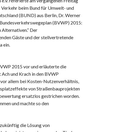
e.V. referierte am vergangenen Freitag
Datenschutz
er Verkehr beim Bund für Umwelt- und
Haftungsausschluss
tschland (BUND) aus Berlin, Dr. Werner
Nutzungsbedingungen
ue Bundesverkehrswegeplan (BVWP) 2015:
 Alternativen.“ Der
nden Gäste und der stellvertretende
 ein.
s BVWP 2015 vor und erläuterte die
t Ach und Krach in den BVWP
 vor allem bei Kosten-Nutzenverhältnis,
itsplatzeffekte von Straßenbauprojekten
ubewertung ersatzlos gestrichen worden.
kommen und machte so den
 zukünftig die Lösung von