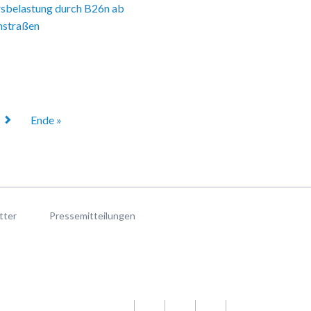
rsbelastung durch B26n ab
nstraßen
Ende »
tter
Pressemitteilungen