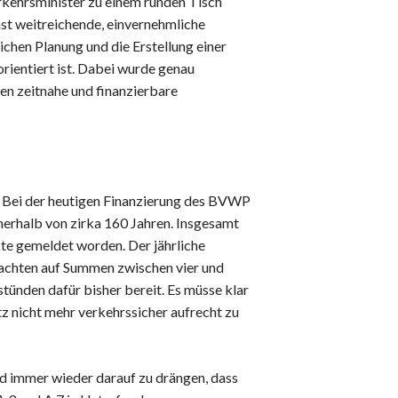
kehrsminister zu einem runden Tisch
st weitreichende, einvernehmliche
ichen Planung und die Erstellung einer
orientiert ist. Dabei wurde genau
ten zeitnahe und finanzierbare
 Bei der heutigen Finanzierung des BVWP
nerhalb von zirka 160 Jahren. Insgesamt
te gemeldet worden. Der jährliche
tachten auf Summen zwischen vier und
 stünden dafür bisher bereit. Es müsse klar
tz nicht mehr verkehrssicher aufrecht zu
d immer wieder darauf zu drängen, dass