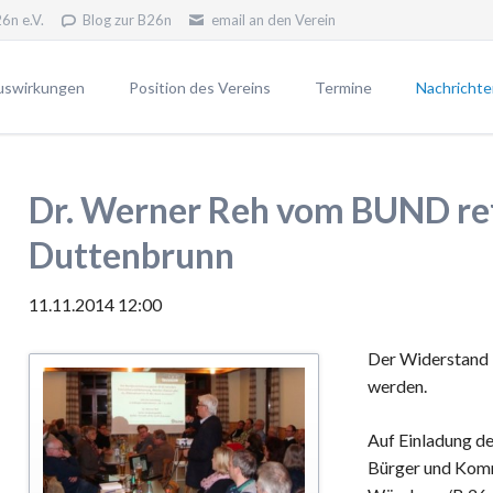
6n e.V.
Blog zur B26n
email an den Verein
uswirkungen
Position des Vereins
Termine
Nachrichte
erfahren
Unsere Position
Newsletter
Unsere Ziele
Pressemitt
Dr. Werner Reh vom BUND ref
VWP2030
Widerstand - warum?
Duttenbrunn
Blog gegen die B26n
11.11.2014 12:00
 B26n
Der Widerstand l
n die B26n
werden.
Auf Einladung d
Bürger und Kom