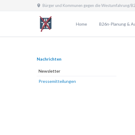
Bürger und Kommunen gegen die Westumfahrung/B2
EN
Home
B26n-Planung & A
Planfeststellungsv
Aktuelle Planung
Navigation
Nachrichten
Planungen laut B
überspringen
Planungsübersicht
Newsletter
Pro und Contra
Pressemitteilungen
Probleme durch die
25 Argumente gege