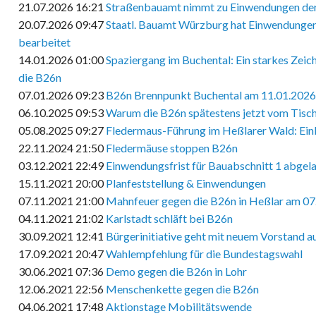
21.07.2026 16:21
Straßenbauamt nimmt zu Einwendungen der 
20.07.2026 09:47
Staatl. Bauamt Würzburg hat Einwendungen
bearbeitet
14.01.2026 01:00
Spaziergang im Buchental: Ein starkes Zei
die B26n
07.01.2026 09:23
B26n Brennpunkt Buchental am 11.01.2026
06.10.2025 09:53
Warum die B26n spätestens jetzt vom Tisch 
05.08.2025 09:27
Fledermaus-Führung im Heßlarer Wald: Einb
22.11.2024 21:50
Fledermäuse stoppen B26n
03.12.2021 22:49
Einwendungsfrist für Bauabschnitt 1 abgel
15.11.2021 20:00
Planfeststellung & Einwendungen
07.11.2021 21:00
Mahnfeuer gegen die B26n in Heßlar am 07
04.11.2021 21:02
Karlstadt schläft bei B26n
30.09.2021 12:41
Bürgerinitiative geht mit neuem Vorstand au
17.09.2021 20:47
Wahlempfehlung für die Bundestagswahl
30.06.2021 07:36
Demo gegen die B26n in Lohr
12.06.2021 22:56
Menschenkette gegen die B26n
04.06.2021 17:48
Aktionstage Mobilitätswende