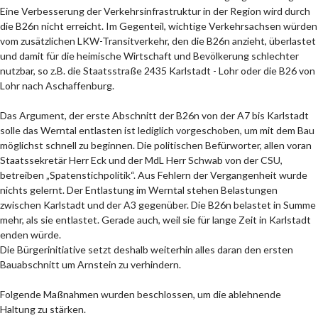
Eine Verbesserung der Verkehrsinfrastruktur in der Region wird durch
die B26n nicht erreicht. Im Gegenteil, wichtige Verkehrsachsen würden
vom zusätzlichen LKW-Transitverkehr, den die B26n anzieht, überlastet
und damit für die heimische Wirtschaft und Bevölkerung schlechter
nutzbar, so z.B. die Staatsstraße 2435 Karlstadt - Lohr oder die B26 von
Lohr nach Aschaffenburg.
Das Argument, der erste Abschnitt der B26n von der A7 bis Karlstadt
solle das Werntal entlasten ist lediglich vorgeschoben, um mit dem Bau
möglichst schnell zu beginnen. Die politischen Befürworter, allen voran
Staatssekretär Herr Eck und der MdL Herr Schwab von der CSU,
betreiben „Spatenstichpolitik“. Aus Fehlern der Vergangenheit wurde
nichts gelernt. Der Entlastung im Werntal stehen Belastungen
zwischen Karlstadt und der A3 gegenüber. Die B26n belastet in Summe
mehr, als sie entlastet. Gerade auch, weil sie für lange Zeit in Karlstadt
enden würde.
Die Bürgerinitiative setzt deshalb weiterhin alles daran den ersten
Bauabschnitt um Arnstein zu verhindern.
Folgende Maßnahmen wurden beschlossen, um die ablehnende
Haltung zu stärken.