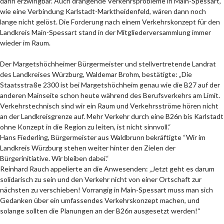
dann erzwingbar. Auch drängende Verkehrsprobleme in Main-Spessart,
wie eine Verbindung Karlstadt-Marktheidenfeld, wären dann noch
lange nicht gelöst. Die Forderung nach einem Verkehrskonzept für den
Landkreis Main-Spessart stand in der Mitgliederversammlung immer
wieder im Raum.
Der Margetshöchheimer Bürgermeister und stellvertretende Landrat
des Landkreises Würzburg, Waldemar Brohm, bestätigte: „Die
Staatsstraße 2300 ist bei Margetshöchheim genau wie die B27 auf der
anderen Mainseite schon heute während des Berufsverkehrs am Limit.
Verkehrstechnisch sind wir ein Raum und Verkehrsströme hören nicht
an der Landkreisgrenze auf. Mehr Verkehr durch eine B26n bis Karlstadt
ohne Konzept in die Region zu leiten, ist nicht sinnvoll.“
Hans Fiederling, Bürgermeister aus Waldbrunn bekräftigte “Wir im
Landkreis Würzburg stehen weiter hinter den Zielen der
Bürgerinitiative. Wir bleiben dabei.“
Reinhard Rauch appelierte an die Anwesenden: „Jetzt geht es darum
solidarisch zu sein und den Verkehr nicht von einer Ortschaft zur
nächsten zu verschieben! Vorrangig in Main-Spessart muss man sich
Gedanken über ein umfassendes Verkehrskonzept machen, und
solange sollten die Planungen an der B26n ausgesetzt werden!“