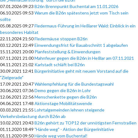
07.01.2026 09:23
B26n Brennpunkt Buchental am 11.01.2026
06.10.2025 09:53
Warum die B26n spätestens jetzt vom Tisch sein
sollte
05.08.2025 09:27
Fledermaus-Führung im Heßlarer Wald: Einblick in ein
besonderes Habitat
22.11.2024 21:50
Fledermäuse stoppen B26n
03.12.2021 22:49
Einwendungsfrist für Bauabschnitt 1 abgelaufen
15.11.2021 20:00
Planfeststellung & Einwendungen
07.11.2021 21:00
Mahnfeuer gegen die B26n in Heßlar am 07.11.2021
04.11.2021 21:02
Karlstadt schläft bei B26n
30.09.2021 12:41
Bürgerinitiative geht mit neuem Vorstand auf die
"Zielgerade"
17.09.2021 20:47
Wahlempfehlung für die Bundestagswahl
30.06.2021 07:36
Demo gegen die B26n in Lohr
12.06.2021 22:56
Menschenkette gegen die B26n
04.06.2021 17:48
Aktionstage Mobilitätswende
03.03.2021 21:55
Lohrtalgemeinden lehnen steigende
Verkehrsbelastung durch B26n ab
10.02.2021 20:43
B26n gehört zu TOP12 der unnötigsten Fernstraßen
01.11.2020 18:49
"Hände weg" - Aktion der Bürgerinitiative
01.11.2020 09:50
Hände weg vom Buchental!