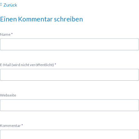
Zurück
Einen Kommentar schreiben
Pflichtfeld
Name
*
Pflichtfeld
E-Mail (wird nicht veröffentlicht)
*
Webseite
Pflichtfeld
Kommentar
*