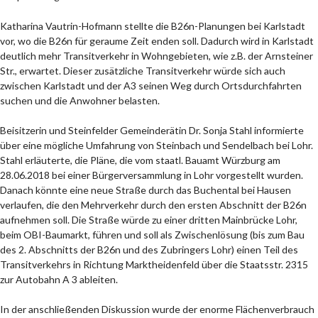
Katharina Vautrin-Hofmann stellte die B26n-Planungen bei Karlstadt
vor, wo die B26n für geraume Zeit enden soll. Dadurch wird in Karlstadt
deutlich mehr Transitverkehr in Wohngebieten, wie z.B. der Arnsteiner
Str., erwartet. Dieser zusätzliche Transitverkehr würde sich auch
zwischen Karlstadt und der A3 seinen Weg durch Ortsdurchfahrten
suchen und die Anwohner belasten.
Beisitzerin und Steinfelder Gemeinderätin Dr. Sonja Stahl informierte
über eine mögliche Umfahrung von Steinbach und Sendelbach bei Lohr.
Stahl erläuterte, die Pläne, die vom staatl. Bauamt Würzburg am
28.06.2018 bei einer Bürgerversammlung in Lohr vorgestellt wurden.
Danach könnte eine neue Straße durch das Buchental bei Hausen
verlaufen, die den Mehrverkehr durch den ersten Abschnitt der B26n
aufnehmen soll. Die Straße würde zu einer dritten Mainbrücke Lohr,
beim OBI-Baumarkt, führen und soll als Zwischenlösung (bis zum Bau
des 2. Abschnitts der B26n und des Zubringers Lohr) einen Teil des
Transitverkehrs in Richtung Marktheidenfeld über die Staatsstr. 2315
zur Autobahn A 3 ableiten.
In der anschließenden Diskussion wurde der enorme Flächenverbrauch