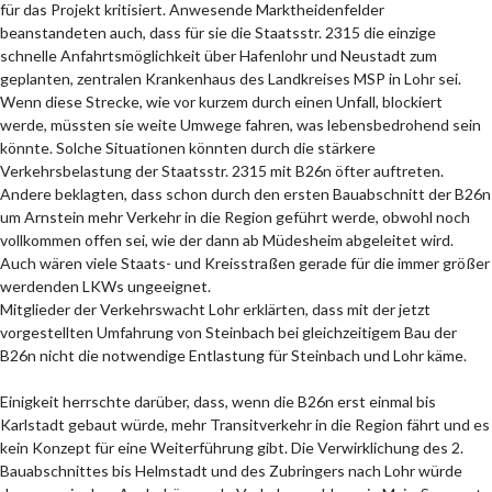
für das Projekt kritisiert. Anwesende Marktheidenfelder
beanstandeten auch, dass für sie die Staatsstr. 2315 die einzige
schnelle Anfahrtsmöglichkeit über Hafenlohr und Neustadt zum
geplanten, zentralen Krankenhaus des Landkreises MSP in Lohr sei.
Wenn diese Strecke, wie vor kurzem durch einen Unfall, blockiert
werde, müssten sie weite Umwege fahren, was lebensbedrohend sein
könnte. Solche Situationen könnten durch die stärkere
Verkehrsbelastung der Staatsstr. 2315 mit B26n öfter auftreten.
Andere beklagten, dass schon durch den ersten Bauabschnitt der B26n
um Arnstein mehr Verkehr in die Region geführt werde, obwohl noch
vollkommen offen sei, wie der dann ab Müdesheim abgeleitet wird.
Auch wären viele Staats- und Kreisstraßen gerade für die immer größer
werdenden LKWs ungeeignet.
Mitglieder der Verkehrswacht Lohr erklärten, dass mit der jetzt
vorgestellten Umfahrung von Steinbach bei gleichzeitigem Bau der
B26n nicht die notwendige Entlastung für Steinbach und Lohr käme.
Einigkeit herrschte darüber, dass, wenn die B26n erst einmal bis
Karlstadt gebaut würde, mehr Transitverkehr in die Region fährt und es
kein Konzept für eine Weiterführung gibt. Die Verwirklichung des 2.
Bauabschnittes bis Helmstadt und des Zubringers nach Lohr würde