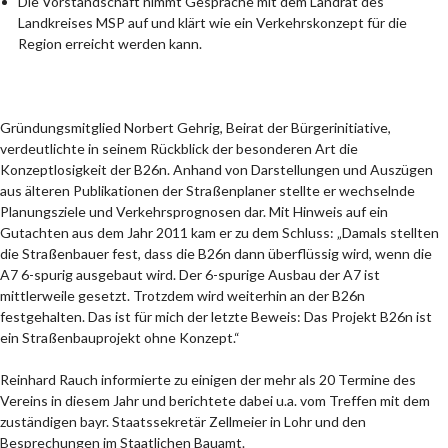
Die Vorstandschaft nimmt Gespräche mit dem Landrat des
Landkreises MSP auf und klärt wie ein Verkehrskonzept für die
Region erreicht werden kann.
Gründungsmitglied Norbert Gehrig, Beirat der Bürgerinitiative,
verdeutlichte in seinem Rückblick der besonderen Art die
Konzeptlosigkeit der B26n. Anhand von Darstellungen und Auszügen
aus älteren Publikationen der Straßenplaner stellte er wechselnde
Planungsziele und Verkehrsprognosen dar. Mit Hinweis auf ein
Gutachten aus dem Jahr 2011 kam er zu dem Schluss: „Damals stellten
die Straßenbauer fest, dass die B26n dann überflüssig wird, wenn die
A7 6-spurig ausgebaut wird. Der 6-spurige Ausbau der A7 ist
mittlerweile gesetzt. Trotzdem wird weiterhin an der B26n
festgehalten. Das ist für mich der letzte Beweis: Das Projekt B26n ist
ein Straßenbauprojekt ohne Konzept.“
Reinhard Rauch informierte zu einigen der mehr als 20 Termine des
Vereins in diesem Jahr und berichtete dabei u.a. vom Treffen mit dem
zuständigen bayr. Staatssekretär Zellmeier in Lohr und den
Besprechungen im Staatlichen Bauamt.