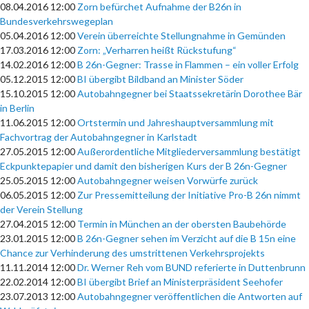
08.04.2016 12:00
Zorn befürchet Aufnahme der B26n in
Bundesverkehrswegeplan
05.04.2016 12:00
Verein überreichte Stellungnahme in Gemünden
17.03.2016 12:00
Zorn: „Verharren heißt Rückstufung“
14.02.2016 12:00
B 26n-Gegner: Trasse in Flammen – ein voller Erfolg
05.12.2015 12:00
BI übergibt Bildband an Minister Söder
15.10.2015 12:00
Autobahngegner bei Staatssekretärin Dorothee Bär
in Berlin
11.06.2015 12:00
Ortstermin und Jahreshauptversammlung mit
Fachvortrag der Autobahngegner in Karlstadt
27.05.2015 12:00
Außerordentliche Mitgliederversammlung bestätigt
Eckpunktepapier und damit den bisherigen Kurs der B 26n-Gegner
25.05.2015 12:00
Autobahngegner weisen Vorwürfe zurück
06.05.2015 12:00
Zur Pressemitteilung der Initiative Pro-B 26n nimmt
der Verein Stellung
27.04.2015 12:00
Termin in München an der obersten Baubehörde
23.01.2015 12:00
B 26n-Gegner sehen im Verzicht auf die B 15n eine
Chance zur Verhinderung des umstrittenen Verkehrsprojekts
11.11.2014 12:00
Dr. Werner Reh vom BUND referierte in Duttenbrunn
22.02.2014 12:00
BI übergibt Brief an Ministerpräsident Seehofer
23.07.2013 12:00
Autobahngegner veröffentlichen die Antworten auf