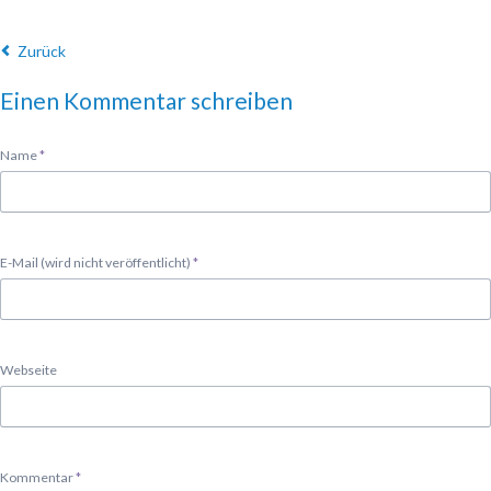
Zurück
Einen Kommentar schreiben
Pflichtfeld
Name
*
Pflichtfeld
E-Mail (wird nicht veröffentlicht)
*
Webseite
Pflichtfeld
Kommentar
*