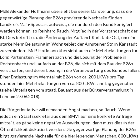
MdB Alexander Hoffmann übersieht bei seiner Darstellung, dass die
gegenwärtige Planung der B26n gravierende Nachteile für den
Landkreis Main-Spessart aufweist, die nur durch den Bund korrigiert
werden können, so Reinhard Rauch, Mitglied in der Vorstandschaft der
BI. Dies betrifft u.a. die Änderung der Auffahrt Karlstadt-Ost, um eine
starke Mehr-Belastung im Wohngebiet der Arnsteiner Str. in Karlstadt
zu verhindern. MdB Hoffmann übersieht auch die Mehrbelastungen für
Lohr, Partenstein, Frammersbach und die Lösung der Probleme in
Rechtenbach und Laufach an der B26, die sich mit dem Bau der B26n
verschärfen, und deren Lösung in die Verantwortung des Bundes fallen.
Einer Entlastung im Werntal mit B26n von ca. 200 LKWs pro Tag
stünden hier Mehrbelastungen von ca. 800 LKWs am Tag gegenüber
(siehe Unterlagen vom staatl. Bauamt aus der Bürgerversammlung in
Lohr am 27.06.2018).
Die Bürgerinitiative will niemanden Angst machen, so Rauch. Wenn
jedoch ein Staatssekretär aus dem BMVI auf eine konkrete Anfrage
mitteilt, es gäbe keine negative Auswirkungen, dann muss dies in der
Öffentlichkeit diskutiert werden. Die gegenwärtige Planung der B26n
birgt gravierende Nachteile für die hier lebenden Menschen. 800 LKWs