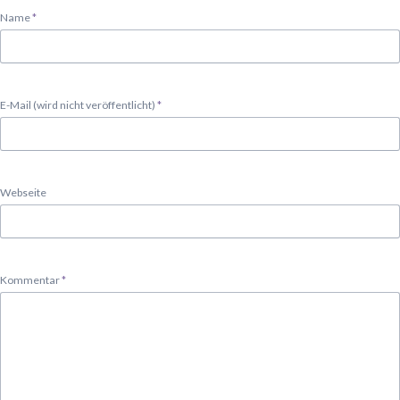
Pflichtfeld
Name
*
Pflichtfeld
E-Mail (wird nicht veröffentlicht)
*
Webseite
Pflichtfeld
Kommentar
*