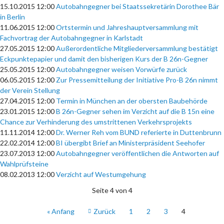
15.10.2015 12:00
Autobahngegner bei Staatssekretärin Dorothee Bär
in Berlin
11.06.2015 12:00
Ortstermin und Jahreshauptversammlung mit
Fachvortrag der Autobahngegner in Karlstadt
27.05.2015 12:00
Außerordentliche Mitgliederversammlung bestätigt
Eckpunktepapier und damit den bisherigen Kurs der B 26n-Gegner
25.05.2015 12:00
Autobahngegner weisen Vorwürfe zurück
06.05.2015 12:00
Zur Pressemitteilung der Initiative Pro-B 26n nimmt
der Verein Stellung
27.04.2015 12:00
Termin in München an der obersten Baubehörde
23.01.2015 12:00
B 26n-Gegner sehen im Verzicht auf die B 15n eine
Chance zur Verhinderung des umstrittenen Verkehrsprojekts
11.11.2014 12:00
Dr. Werner Reh vom BUND referierte in Duttenbrunn
22.02.2014 12:00
BI übergibt Brief an Ministerpräsident Seehofer
23.07.2013 12:00
Autobahngegner veröffentlichen die Antworten auf
Wahlprüfsteine
08.02.2013 12:00
Verzicht auf Westumgehung
Seite 4 von 4
« Anfang
Zurück
1
2
3
4