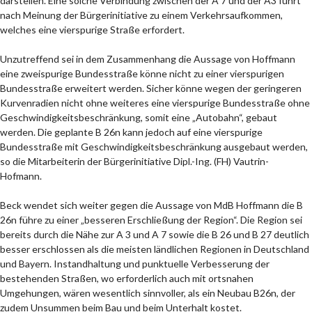
darstellen. Eine solche Verbindung zwischen der A 7 und der A3 führt
nach Meinung der Bürgerinitiative zu einem Verkehrsaufkommen,
welches eine vierspurige Straße erfordert.
Unzutreffend sei in dem Zusammenhang die Aussage von Hoffmann
eine zweispurige Bundesstraße könne nicht zu einer vierspurigen
Bundesstraße erweitert werden. Sicher könne wegen der geringeren
Kurvenradien nicht ohne weiteres eine vierspurige Bundesstraße ohne
Geschwindigkeitsbeschränkung, somit eine „Autobahn“, gebaut
werden. Die geplante B 26n kann jedoch auf eine vierspurige
Bundesstraße mit Geschwindigkeitsbeschränkung ausgebaut werden,
so die Mitarbeiterin der Bürgerinitiative Dipl.-Ing. (FH) Vautrin-
Hofmann.
Beck wendet sich weiter gegen die Aussage von MdB Hoffmann die B
26n führe zu einer „besseren Erschließung der Region“. Die Region sei
bereits durch die Nähe zur A 3 und A 7 sowie die B 26 und B 27 deutlich
besser erschlossen als die meisten ländlichen Regionen in Deutschland
und Bayern. Instandhaltung und punktuelle Verbesserung der
bestehenden Straßen, wo erforderlich auch mit ortsnahen
Umgehungen, wären wesentlich sinnvoller, als ein Neubau B26n, der
zudem Unsummen beim Bau und beim Unterhalt kostet.