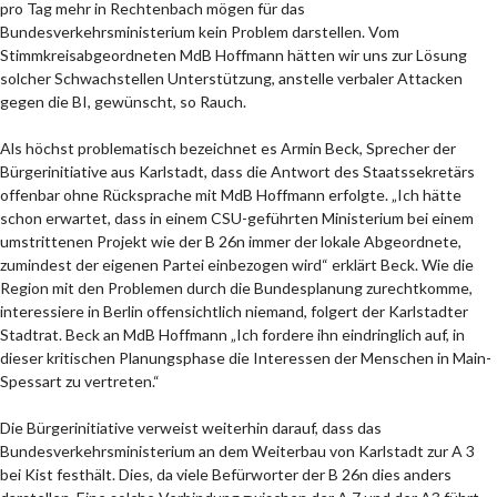
pro Tag mehr in Rechtenbach mögen für das
Bundesverkehrsministerium kein Problem darstellen. Vom
Stimmkreisabgeordneten MdB Hoffmann hätten wir uns zur Lösung
solcher Schwachstellen Unterstützung, anstelle verbaler Attacken
gegen die BI, gewünscht, so Rauch.
Als höchst problematisch bezeichnet es Armin Beck, Sprecher der
Bürgerinitiative aus Karlstadt, dass die Antwort des Staatssekretärs
offenbar ohne Rücksprache mit MdB Hoffmann erfolgte. „Ich hätte
schon erwartet, dass in einem CSU-geführten Ministerium bei einem
umstrittenen Projekt wie der B 26n immer der lokale Abgeordnete,
zumindest der eigenen Partei einbezogen wird“ erklärt Beck. Wie die
Region mit den Problemen durch die Bundesplanung zurechtkomme,
interessiere in Berlin offensichtlich niemand, folgert der Karlstadter
Stadtrat. Beck an MdB Hoffmann „Ich fordere ihn eindringlich auf, in
dieser kritischen Planungsphase die Interessen der Menschen in Main-
Spessart zu vertreten.“
Die Bürgerinitiative verweist weiterhin darauf, dass das
Bundesverkehrsministerium an dem Weiterbau von Karlstadt zur A 3
bei Kist festhält. Dies, da viele Befürworter der B 26n dies anders