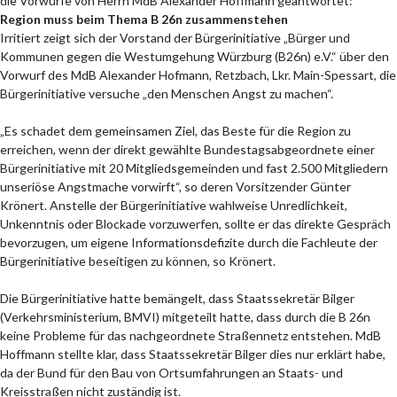
die Vorwürfe von Herrn MdB Alexander Hoffmann geantwortet:
Region muss beim Thema B 26n zusammenstehen
Irritiert zeigt sich der Vorstand der Bürgerinitiative „Bürger und
Kommunen gegen die Westumgehung Würzburg (B26n) e.V.“ über den
Vorwurf des MdB Alexander Hofmann, Retzbach, Lkr. Main-Spessart, die
Bürgerinitiative versuche „den Menschen Angst zu machen“.
„Es schadet dem gemeinsamen Ziel, das Beste für die Region zu
erreichen, wenn der direkt gewählte Bundestagsabgeordnete einer
Bürgerinitiative mit 20 Mitgliedsgemeinden und fast 2.500 Mitgliedern
unseriöse Angstmache vorwirft“, so deren Vorsitzender Günter
Krönert. Anstelle der Bürgerinitiative wahlweise Unredlichkeit,
Unkenntnis oder Blockade vorzuwerfen, sollte er das direkte Gespräch
bevorzugen, um eigene Informationsdefizite durch die Fachleute der
Bürgerinitiative beseitigen zu können, so Krönert.
Die Bürgerinitiative hatte bemängelt, dass Staatssekretär Bilger
(Verkehrsministerium, BMVI) mitgeteilt hatte, dass durch die B 26n
keine Probleme für das nachgeordnete Straßennetz entstehen. MdB
Hoffmann stellte klar, dass Staatssekretär Bilger dies nur erklärt habe,
da der Bund für den Bau von Ortsumfahrungen an Staats- und
Kreisstraßen nicht zuständig ist.